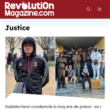
Aller
au
Men
contenu
Justice
GabMorrison condamné à cinq ans de prison : sa «