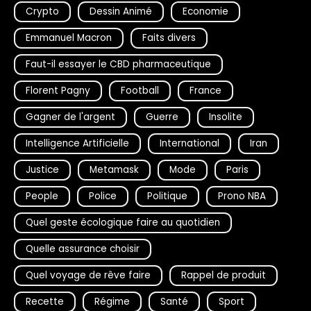
Crypto
Dessin Animé
Economie
Emmanuel Macron
Faits divers
Faut-il essayer le CBD pharmaceutique
Florent Pagny
Football
France
Gagner de l'argent
Guerre
Insolite
Intelligence Artificielle
International
Iran
Justice
Metamask
Mode
Paris
People
Police
Politique
Prono NBA
Quel geste écologique faire au quotidien
Quelle assurance choisir
Quel voyage de rêve faire
Rappel de produit
Recette
Régime
Santé
Sport