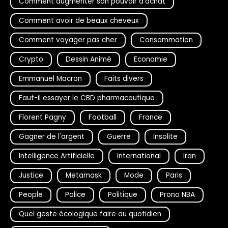
Comment augmenter son pouvoir d'achat
Comment avoir de beaux cheveux
Comment voyager pas cher
Consommation
Crypto
Dessin Animé
Economie
Emmanuel Macron
Faits divers
Faut-il essayer le CBD pharmaceutique
Florent Pagny
Football
France
Gagner de l'argent
Guerre
Insolite
Intelligence Artificielle
International
Iran
Justice
Metamask
Mode
Paris
People
Police
Politique
Prono NBA
Quel geste écologique faire au quotidien