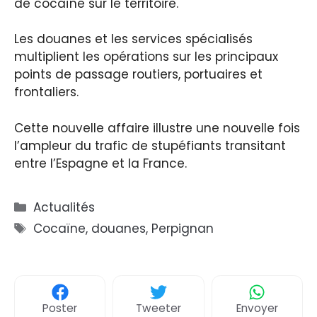
de cocaïne sur le territoire.
Les douanes et les services spécialisés
multiplient les opérations sur les principaux
points de passage routiers, portuaires et
frontaliers.
Cette nouvelle affaire illustre une nouvelle fois
l’ampleur du trafic de stupéfiants transitant
entre l’Espagne et la France.
Catégories
Actualités
Étiquettes
Cocaïne
,
douanes
,
Perpignan
Poster
Tweeter
Envoyer