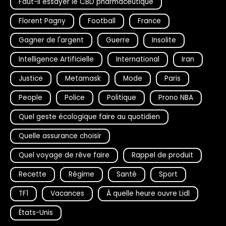
Faut-il essayer le CBD pharmaceutique
Florent Pagny
Football
France
Gagner de l'argent
Guerre
Insolite
Intelligence Artificielle
International
Iran
Justice
Metamask
Mode
Paris
People
Police
Politique
Prono NBA
Quel geste écologique faire au quotidien
Quelle assurance choisir
Quel voyage de rêve faire
Rappel de produit
Recette
Régime
Santé
Sport
TF1
Vacances
À quelle heure ouvre Lidl
États-Unis