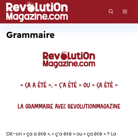
Aller
au
Men
contenu
Grammaire
Dit-on « ça a été », « ç’a été » ou « ça été » ? La