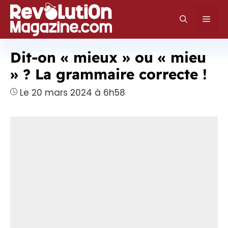
Aller
au
Men
contenu
Dit-on « mieux » ou « mieu
» ? La grammaire correcte !
Le 20 mars 2024 à 6h58