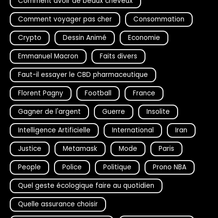
Comment avoir de beaux cheveux
Comment voyager pas cher
Consommation
Crypto
Dessin Animé
Economie
Emmanuel Macron
Faits divers
Faut-il essayer le CBD pharmaceutique
Florent Pagny
Football
France
Gagner de l'argent
Guerre
Insolite
Intelligence Artificielle
International
Iran
Justice
Metamask
Mode
Paris
People
Police
Politique
Prono NBA
Quel geste écologique faire au quotidien
Quelle assurance choisir