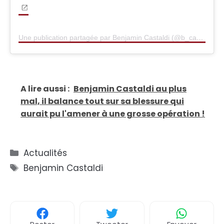
Une publication partagée par Benjamin Castaldi (@b_castaldi)
A lire aussi :
Benjamin Castaldi au plus
mal, il balance tout sur sa blessure qui
aurait pu l'amener à une grosse opération !
Catégories
Actualités
Étiquettes
Benjamin Castaldi