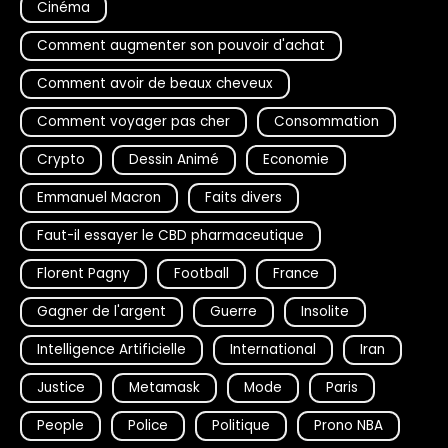
Cinéma
Comment augmenter son pouvoir d'achat
Comment avoir de beaux cheveux
Comment voyager pas cher
Consommation
Crypto
Dessin Animé
Economie
Emmanuel Macron
Faits divers
Faut-il essayer le CBD pharmaceutique
Florent Pagny
Football
France
Gagner de l'argent
Guerre
Insolite
Intelligence Artificielle
International
Iran
Justice
Metamask
Mode
Paris
People
Police
Politique
Prono NBA