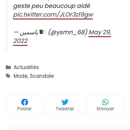
geste peu beaucoup aidé
pic.twitter.com/JLOr3z19gw
— ياسمين´
(@ysmn_68)
May 29,
2022
Catégories
Actualités
Étiquettes
Mode
,
Scandale
Poster
Tweeter
Envoyer