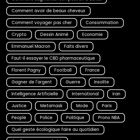
Comment avoir de beaux cheveux
Comment voyager pas cher
Consommation
Crypto
Dessin Animé
Economie
Emmanuel Macron
Faits divers
Faut-il essayer le CBD pharmaceutique
Florent Pagny
Football
France
Gagner de l'argent
Guerre
Insolite
Intelligence Artificielle
International
Iran
Justice
Metamask
Mode
Paris
People
Police
Politique
Prono NBA
Quel geste écologique faire au quotidien