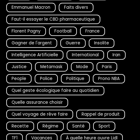
Emmanuel Macron
Faits divers
Faut-il essayer le CBD pharmaceutique
Florent Pagny
Football
France
Gagner de l'argent
Guerre
Insolite
Intelligence Artificielle
International
Iran
Justice
Metamask
Mode
Paris
People
Police
Politique
Prono NBA
Quel geste écologique faire au quotidien
Quelle assurance choisir
Quel voyage de rêve faire
Rappel de produit
Recette
Régime
Santé
Sport
TF1
Vacances
À quelle heure ouvre Lidl