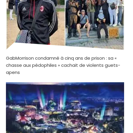
GabMorrison condamné à cinq ans de prison : sa «
chasse aux pédophiles » cachait de violents guets-
apens