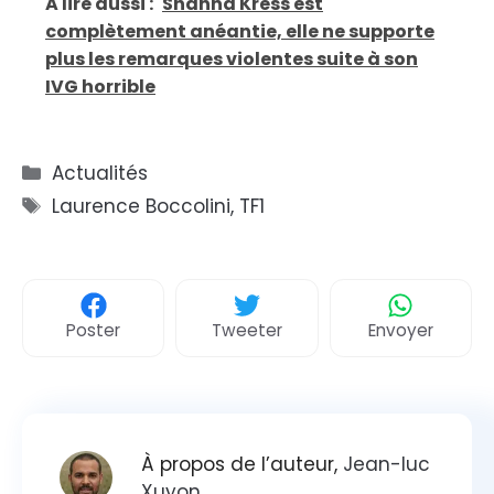
A lire aussi :
Shanna Kress est
complètement anéantie, elle ne supporte
plus les remarques violentes suite à son
IVG horrible
Catégories
Actualités
Étiquettes
Laurence Boccolini
,
TF1
Poster
Tweeter
Envoyer
À propos de l’auteur,
Jean-luc
Xuyon