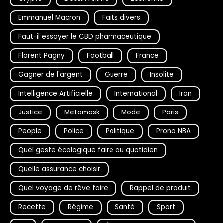
Emmanuel Macron
Faits divers
Faut-il essayer le CBD pharmaceutique
Florent Pagny
Football
France
Gagner de l'argent
Guerre
Insolite
Intelligence Artificielle
International
Iran
Justice
Metamask
Mode
Paris
People
Police
Politique
Prono NBA
Quel geste écologique faire au quotidien
Quelle assurance choisir
Quel voyage de rêve faire
Rappel de produit
Recette
Régime
Santé
Sport