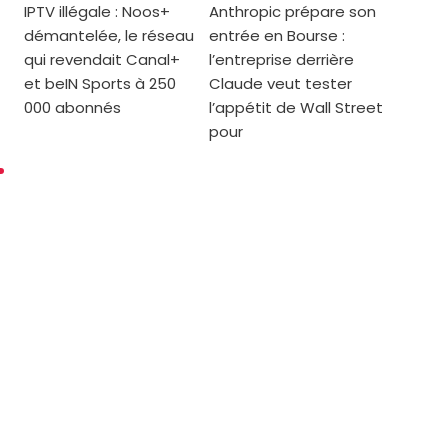
IPTV illégale : Noos+
Anthropic prépare son
démantelée, le réseau
entrée en Bourse :
qui revendait Canal+
l’entreprise derrière
et beIN Sports à 250
Claude veut tester
000 abonnés
l’appétit de Wall Street
pour