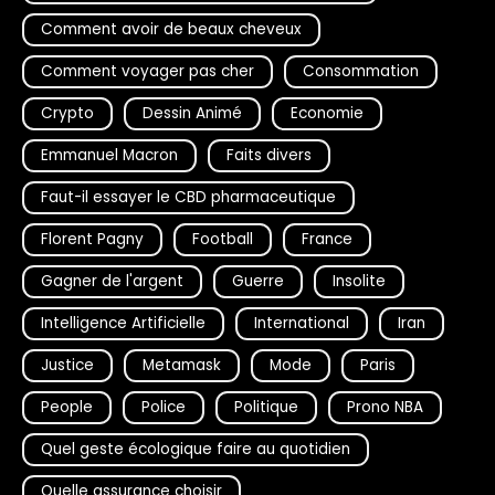
Comment avoir de beaux cheveux
Comment voyager pas cher
Consommation
Crypto
Dessin Animé
Economie
Emmanuel Macron
Faits divers
Faut-il essayer le CBD pharmaceutique
Florent Pagny
Football
France
Gagner de l'argent
Guerre
Insolite
Intelligence Artificielle
International
Iran
Justice
Metamask
Mode
Paris
People
Police
Politique
Prono NBA
Quel geste écologique faire au quotidien
Quelle assurance choisir