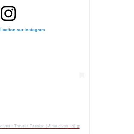
blication sur Instagram
dives • Travel • Passion (@maldives_ig)