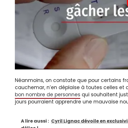
Néanmoins, on constate que pour certains fra
cauchemar, n’en déplaise à toutes celles et ceu
bon nombre de personnes
qui souhaitent jus
jours pourraient apprendre une mauvaise nouv
A lire aussi :
Cyril Lignac dévoile en exclusiv