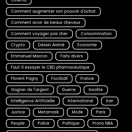
Cinéma
Comment augmenter son pouvoir d'achat
Comment avoir de beaux cheveux
Comment voyager pas cher
Consommation
Crypto
Dessin Animé
Economie
Emmanuel Macron
Faits divers
Faut-il essayer le CBD pharmaceutique
Florent Pagny
Football
France
Gagner de l'argent
Guerre
Insolite
Intelligence Artificielle
International
Iran
Justice
Metamask
Mode
Paris
People
Police
Politique
Prono NBA