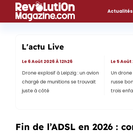
Aller
au
Actualités
contenu
L'actu Live
Le 6 Août 2026 À 12h26
Le 5 Août
Drone explosif à Leipzig : un avion
Un drone 
chargé de munitions se trouvait
russe bon
juste à côté
trois enf
Fin de l’ADSL en 2026 : c