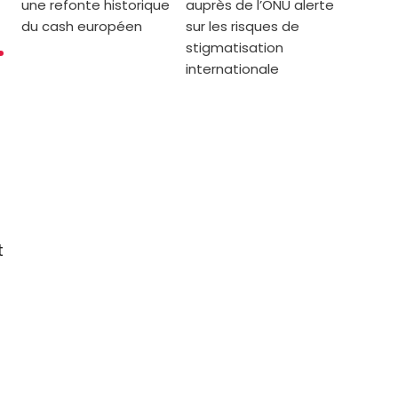
une refonte historique
auprès de l’ONU alerte
du cash européen
sur les risques de
stigmatisation
internationale
t