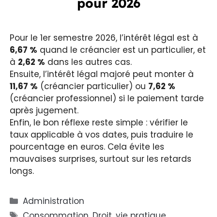
pour 2026
Pour le 1er semestre 2026, l’intérêt légal est à
6,67 %
quand le créancier est un particulier, et
à
2,62 %
dans les autres cas.
Ensuite, l’intérêt légal majoré peut monter à
11,67 %
(créancier particulier) ou
7,62 %
(créancier professionnel) si le paiement tarde
après jugement.
Enfin, le bon réflexe reste simple : vérifier le
taux applicable à vos dates, puis traduire le
pourcentage en euros. Cela évite les
mauvaises surprises, surtout sur les retards
longs.
Catégories
Administration
Étiquettes
Consommation
,
Droit
,
vie pratique