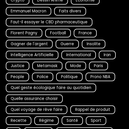
Crypto
Dessin Animé
Economie
Emmanuel Macron
Faits divers
Faut-il essayer le CBD pharmaceutique
Florent Pagny
Football
France
Gagner de l'argent
Guerre
Insolite
Intelligence Artificielle
International
Iran
Justice
Metamask
Mode
Paris
People
Police
Politique
Prono NBA
Quel geste écologique faire au quotidien
Quelle assurance choisir
Quel voyage de rêve faire
Rappel de produit
Recette
Régime
Santé
Sport