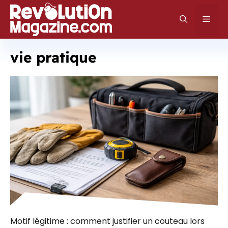
Aller
au
Men
contenu
vie pratique
Motif légitime : comment justifier un couteau lors