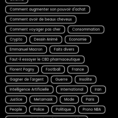
Comment augmenter son pouvoir d'achat
Comment avoir de beaux cheveux
Comment voyager pas cher
Consommation
Crypto
Dessin Animé
Economie
Emmanuel Macron
Faits divers
Faut-il essayer le CBD pharmaceutique
Florent Pagny
Football
France
Gagner de l'argent
Guerre
Insolite
Intelligence Artificielle
International
Iran
Justice
Metamask
Mode
Paris
People
Police
Politique
Prono NBA