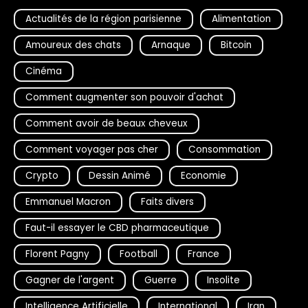
Actualités de la région parisienne
Alimentation
Amoureux des chats
Arnaque
Bitcoin
Cinéma
Comment augmenter son pouvoir d'achat
Comment avoir de beaux cheveux
Comment voyager pas cher
Consommation
Crypto
Dessin Animé
Economie
Emmanuel Macron
Faits divers
Faut-il essayer le CBD pharmaceutique
Florent Pagny
Football
France
Gagner de l'argent
Guerre
Insolite
Intelligence Artificielle
International
Iran