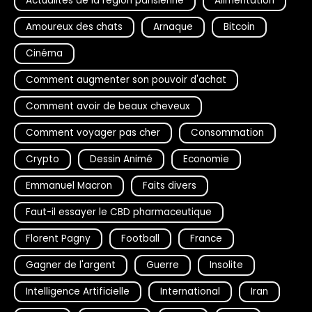
Actualités de la région parisienne
Alimentation
Amoureux des chats
Arnaque
Bitcoin
Cinéma
Comment augmenter son pouvoir d'achat
Comment avoir de beaux cheveux
Comment voyager pas cher
Consommation
Crypto
Dessin Animé
Economie
Emmanuel Macron
Faits divers
Faut-il essayer le CBD pharmaceutique
Florent Pagny
Football
France
Gagner de l'argent
Guerre
Insolite
Intelligence Artificielle
International
Iran