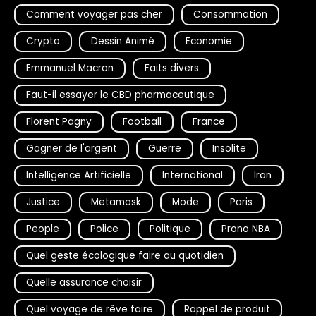
Comment voyager pas cher
Consommation
Crypto
Dessin Animé
Economie
Emmanuel Macron
Faits divers
Faut-il essayer le CBD pharmaceutique
Florent Pagny
Football
France
Gagner de l'argent
Guerre
Insolite
Intelligence Artificielle
International
Iran
Justice
Metamask
Mode
Paris
People
Police
Politique
Prono NBA
Quel geste écologique faire au quotidien
Quelle assurance choisir
Quel voyage de rêve faire
Rappel de produit