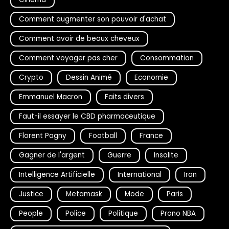
Comment augmenter son pouvoir d'achat
Comment avoir de beaux cheveux
Comment voyager pas cher
Consommation
Crypto
Dessin Animé
Economie
Emmanuel Macron
Faits divers
Faut-il essayer le CBD pharmaceutique
Florent Pagny
Football
France
Gagner de l'argent
Guerre
Insolite
Intelligence Artificielle
International
Iran
Justice
Metamask
Mode
Paris
People
Police
Politique
Prono NBA