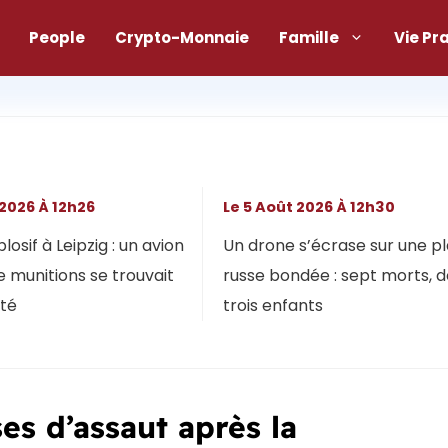
People
Crypto-Monnaie
Famille
Vie Pr
 2026 À 12h26
Le 5 Août 2026 À 12h30
osif à Leipzig : un avion
Un drone s’écrase sur une p
 munitions se trouvait
russe bondée : sept morts, 
ôté
trois enfants
es d’assaut après la