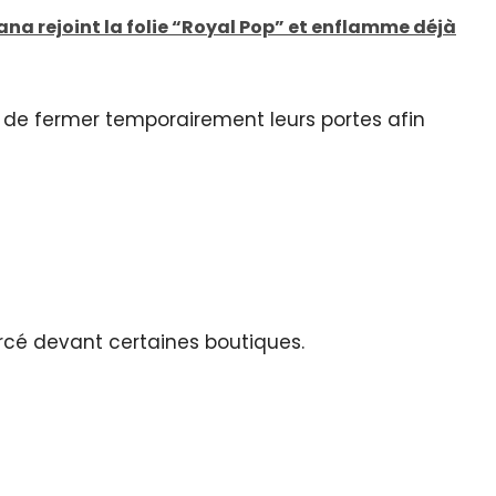
na rejoint la folie “Royal Pop” et enflamme déjà
 de fermer temporairement leurs portes afin
rcé devant certaines boutiques.