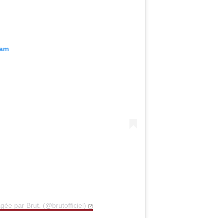
ram
gée par Brut. (@brutofficiel)