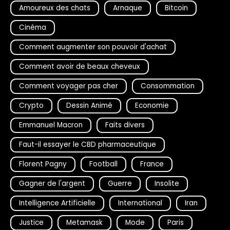
Amoureux des chats
Arnaque
Bitcoin
Cinéma
Comment augmenter son pouvoir d'achat
Comment avoir de beaux cheveux
Comment voyager pas cher
Consommation
Crypto
Dessin Animé
Economie
Emmanuel Macron
Faits divers
Faut-il essayer le CBD pharmaceutique
Florent Pagny
Football
France
Gagner de l'argent
Guerre
Insolite
Intelligence Artificielle
International
Iran
Justice
Metamask
Mode
Paris