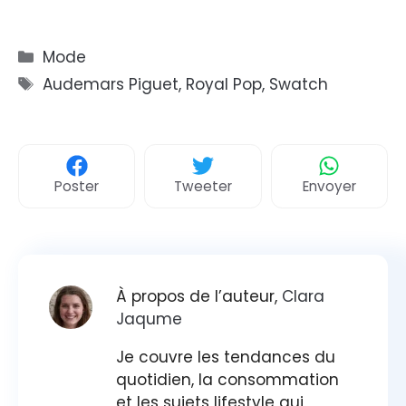
Catégories
Mode
Étiquettes
Audemars Piguet
,
Royal Pop
,
Swatch
Poster
Tweeter
Envoyer
À propos de l’auteur,
Clara
Jaqume
Je couvre les tendances du
quotidien, la consommation
et les sujets lifestyle qui