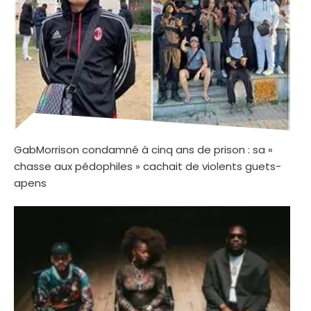
GabMorrison condamné à cinq ans de prison : sa «
chasse aux pédophiles » cachait de violents guets-
apens