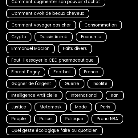
Comment augmenter son pouvoir d'achat
Comment avoir de beaux cheveux
Comment voyager pas cher
Consommation
Crypto
Dessin Animé
Economie
Emmanuel Macron
Faits divers
Faut-il essayer le CBD pharmaceutique
Florent Pagny
Football
France
Gagner de l'argent
Guerre
Insolite
Intelligence Artificielle
International
Iran
Justice
Metamask
Mode
Paris
People
Police
Politique
Prono NBA
Quel geste écologique faire au quotidien