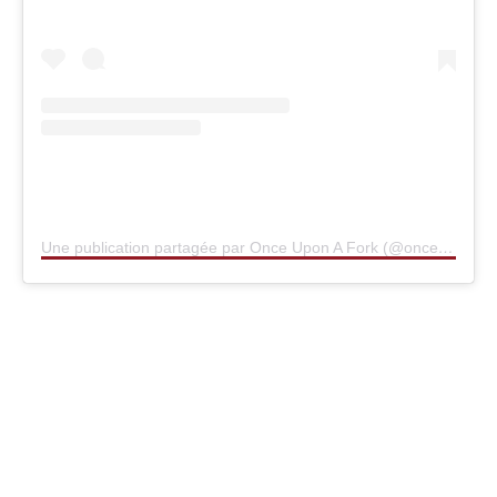
Une publication partagée par Once Upon A Fork (@once_upon_a_fork)