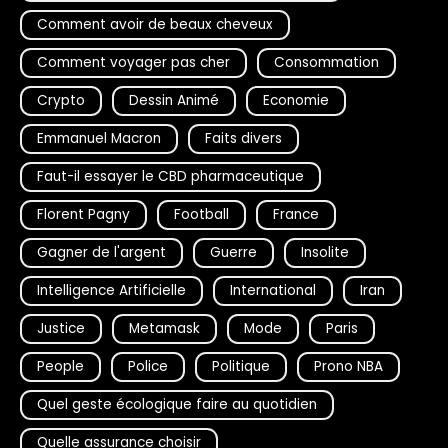
Comment avoir de beaux cheveux
Comment voyager pas cher
Consommation
Crypto
Dessin Animé
Economie
Emmanuel Macron
Faits divers
Faut-il essayer le CBD pharmaceutique
Florent Pagny
Football
France
Gagner de l'argent
Guerre
Insolite
Intelligence Artificielle
International
Iran
Justice
Metamask
Mode
Paris
People
Police
Politique
Prono NBA
Quel geste écologique faire au quotidien
Quelle assurance choisir