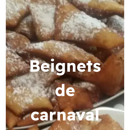
Beignets
de
carnaval