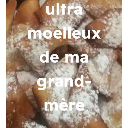
ultra
moelleux
de ma
grand-
mère