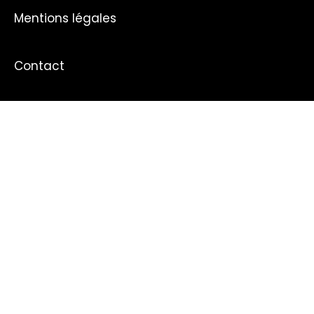
Mentions légales
Contact
NOS DOSSIERS
Actualités de la région parisienne
Alimentation
Amoureux des chats
Arnaque
Bitcoin
Cinéma
Comment augmenter son pouvoir d'achat
Comment avoir de beaux cheveux
Comment voyager pas cher
Consommation
Crypto
Dessin Animé
Economie