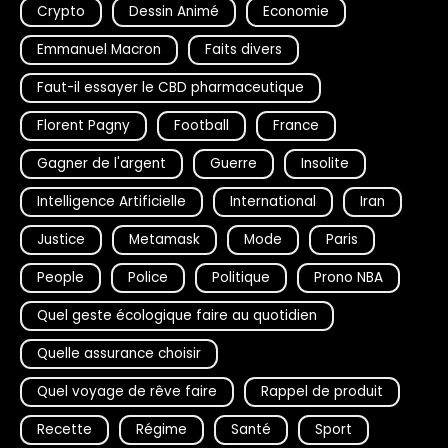
Crypto
Dessin Animé
Economie
Emmanuel Macron
Faits divers
Faut-il essayer le CBD pharmaceutique
Florent Pagny
Football
France
Gagner de l'argent
Guerre
Insolite
Intelligence Artificielle
International
Iran
Justice
Metamask
Mode
Paris
People
Police
Politique
Prono NBA
Quel geste écologique faire au quotidien
Quelle assurance choisir
Quel voyage de rêve faire
Rappel de produit
Recette
Régime
Santé
Sport