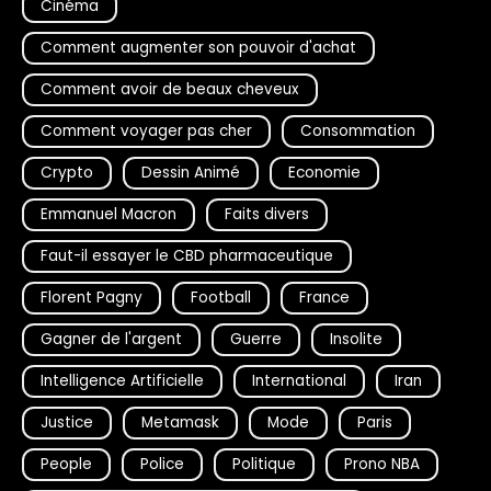
Cinéma
Comment augmenter son pouvoir d'achat
Comment avoir de beaux cheveux
Comment voyager pas cher
Consommation
Crypto
Dessin Animé
Economie
Emmanuel Macron
Faits divers
Faut-il essayer le CBD pharmaceutique
Florent Pagny
Football
France
Gagner de l'argent
Guerre
Insolite
Intelligence Artificielle
International
Iran
Justice
Metamask
Mode
Paris
People
Police
Politique
Prono NBA