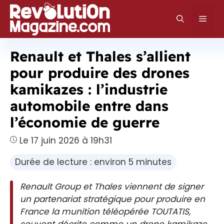
Aller
au
Men
contenu
Renault et Thales s’allient
pour produire des drones
kamikazes : l’industrie
automobile entre dans
l’économie de guerre
Le 17 juin 2026 à 19h31
Durée de lecture : environ 5 minutes
Renault Group et Thales viennent de signer
un partenariat stratégique pour produire en
France la munition téléopérée TOUTATIS,
souvent décrite comme un drone kamikaze.