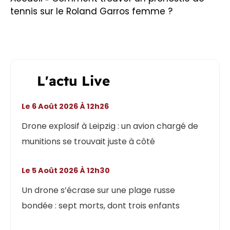
tennis sur le Roland Garros femme ?
L'actu Live
Le 6 Août 2026 À 12h26
Drone explosif à Leipzig : un avion chargé de
munitions se trouvait juste à côté
Le 5 Août 2026 À 12h30
Un drone s’écrase sur une plage russe
bondée : sept morts, dont trois enfants