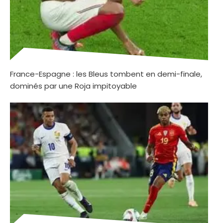
France-Espagne : les Bleus tombent en demi-finale,
dominés par une Roja impitoyable