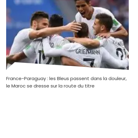
France-Paraguay : les Bleus passent dans la douleur,
le Maroc se dresse sur la route du titre