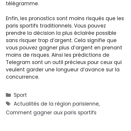
télégramme.
Enfin, les pronostics sont moins risqués que les
paris sportifs traditionnels. Vous pouvez
prendre la décision la plus éclairée possible
sans risquer trop d’argent. Cela signifie que
vous pouvez gagner plus d’argent en prenant
moins de risques. Ainsi les prédictions de
Telegram sont un outil précieux pour ceux qui
veulent garder une longueur d’avance sur la
concurrence.
Catégories
Sport
Étiquettes
Actualités de la région parisienne
,
Comment gagner aux paris sportifs