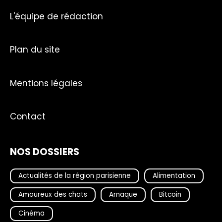
L'équipe de rédaction
Plan du site
Mentions légales
Contact
NOS DOSSIERS
Actualités de la région parisienne
Alimentation
Amoureux des chats
Arnaque
Bitcoin
Cinéma