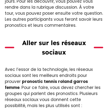
jours. Pour les découvrir, vous pouvez vous
rendre dans la rubrique discussion. À votre
tour, vous pouvez poser ensuite votre question.
Les autres participants vous feront savoir leurs
pronostics et leurs commentaires.
Aller sur les réseaux
sociaux
Avec l’essor de la technologie, les réseaux
sociaux sont les meilleurs endroits pour
prouver
pronostic tennis roland garros
femme
. Pour ce faire, vous devez chercher les
groupes qui parlent des pronostics. Plusieurs
réseaux sociaux vous donnent cette
possibilité, mais les plus utilisés sont :