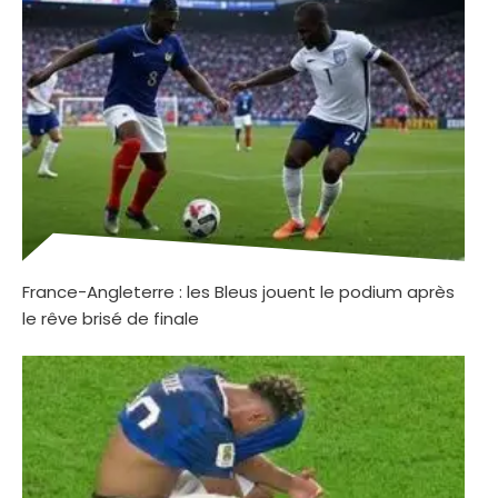
France-Angleterre : les Bleus jouent le podium après
le rêve brisé de finale