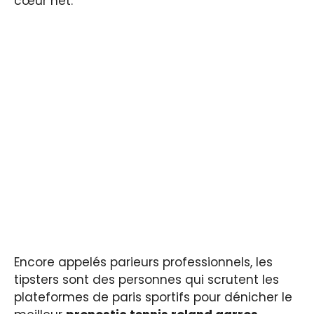
cœur net.
Encore appelés parieurs professionnels, les
tipsters sont des personnes qui scrutent les
plateformes de paris sportifs pour dénicher le