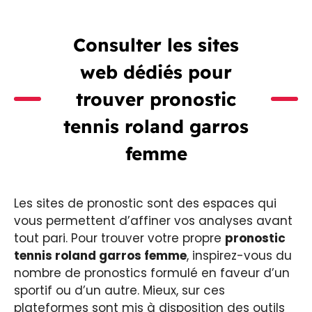
Consulter les sites
web dédiés pour
trouver pronostic
tennis roland garros
femme
Les sites de pronostic sont des espaces qui
vous permettent d’affiner vos analyses avant
tout pari. Pour trouver votre propre
pronostic
tennis roland garros femme
, inspirez-vous du
nombre de pronostics formulé en faveur d’un
sportif ou d’un autre. Mieux, sur ces
plateformes sont mis à disposition des outils