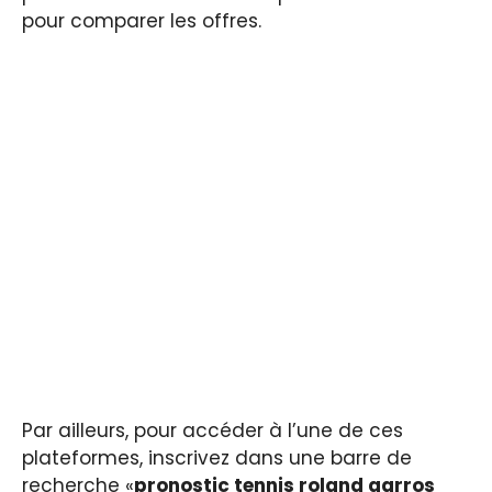
pour comparer les offres.
Par ailleurs, pour accéder à l’une de ces
plateformes, inscrivez dans une barre de
recherche «
pronostic tennis roland garros