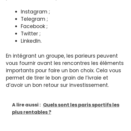
Instagram ;
Telegram ;
Facebook ;
Twitter ;
LinkedIn.
En intégrant un groupe, les parieurs peuvent
vous fournir avant les rencontres les éléments
importants pour faire un bon choix. Cela vous
permet de tirer le bon grain de l’ivraie et
d’avoir un bon retour sur investissement.
A lire aussi :
Quels sont les paris sportifs les
plus rentables ?