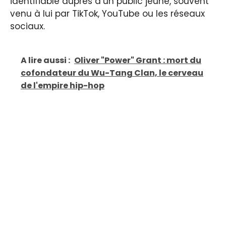
identifiable auprès d’un public jeune, souvent
venu à lui par TikTok, YouTube ou les réseaux
sociaux.
A lire aussi :
Oliver "Power" Grant : mort du
cofondateur du Wu-Tang Clan, le cerveau
de l'empire hip-hop