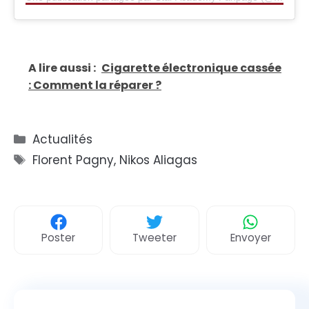
A lire aussi :
Cigarette électronique cassée
: Comment la réparer ?
Catégories
Actualités
Étiquettes
Florent Pagny
,
Nikos Aliagas
Poster
Tweeter
Envoyer