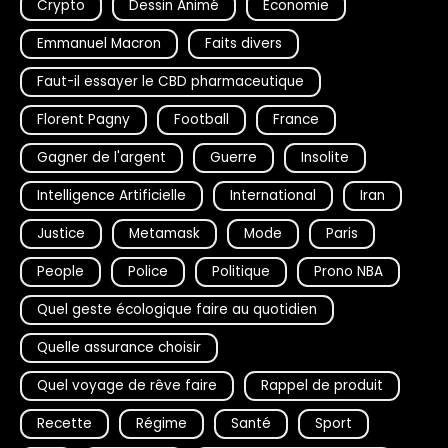
Crypto
Dessin Animé
Economie
Emmanuel Macron
Faits divers
Faut-il essayer le CBD pharmaceutique
Florent Pagny
Football
France
Gagner de l'argent
Guerre
Insolite
Intelligence Artificielle
International
Iran
Justice
Metamask
Mode
Paris
People
Police
Politique
Prono NBA
Quel geste écologique faire au quotidien
Quelle assurance choisir
Quel voyage de rêve faire
Rappel de produit
Recette
Régime
Santé
Sport