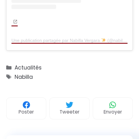
Une publication partagée par Nabilla Vergara
(@nabilla)
Catégories
Actualités
Étiquettes
Nabilla
Poster
Tweeter
Envoyer