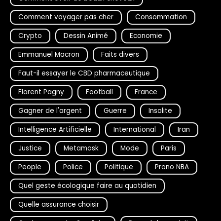
Comment voyager pas cher
Consommation
Crypto
Dessin Animé
Economie
Emmanuel Macron
Faits divers
Faut-il essayer le CBD pharmaceutique
Florent Pagny
Football
France
Gagner de l'argent
Guerre
Insolite
Intelligence Artificielle
International
Iran
Justice
Metamask
Mode
Paris
People
Police
Politique
Prono NBA
Quel geste écologique faire au quotidien
Quelle assurance choisir