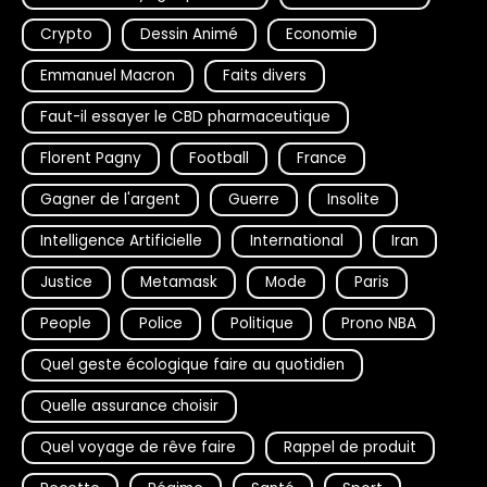
Crypto
Dessin Animé
Economie
Emmanuel Macron
Faits divers
Faut-il essayer le CBD pharmaceutique
Florent Pagny
Football
France
Gagner de l'argent
Guerre
Insolite
Intelligence Artificielle
International
Iran
Justice
Metamask
Mode
Paris
People
Police
Politique
Prono NBA
Quel geste écologique faire au quotidien
Quelle assurance choisir
Quel voyage de rêve faire
Rappel de produit