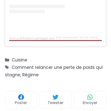
Une publication partagée par ??? ???????? ?? ?? ????̈???? ღ (@asie.pictures)
Catégories
Cuisine
Étiquettes
Comment relancer une perte de poids qui
stagne
,
Régime
Poster
Tweeter
Envoyer