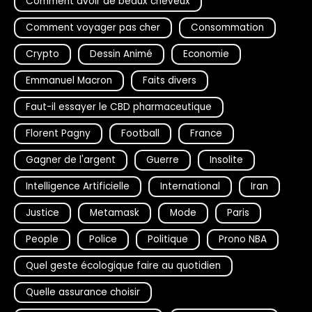
Comment avoir de beaux cheveux
Comment voyager pas cher
Consommation
Crypto
Dessin Animé
Economie
Emmanuel Macron
Faits divers
Faut-il essayer le CBD pharmaceutique
Florent Pagny
Football
France
Gagner de l'argent
Guerre
Insolite
Intelligence Artificielle
International
Iran
Justice
Metamask
Mode
Paris
People
Police
Politique
Prono NBA
Quel geste écologique faire au quotidien
Quelle assurance choisir