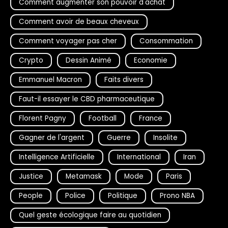
Comment augmenter son pouvoir d'achat
Comment avoir de beaux cheveux
Comment voyager pas cher
Consommation
Crypto
Dessin Animé
Economie
Emmanuel Macron
Faits divers
Faut-il essayer le CBD pharmaceutique
Florent Pagny
Football
France
Gagner de l'argent
Guerre
Insolite
Intelligence Artificielle
International
Iran
Justice
Metamask
Mode
Paris
People
Police
Politique
Prono NBA
Quel geste écologique faire au quotidien