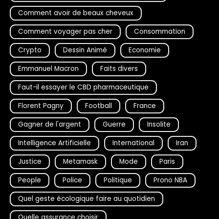
Comment avoir de beaux cheveux
Comment voyager pas cher
Consommation
Crypto
Dessin Animé
Economie
Emmanuel Macron
Faits divers
Faut-il essayer le CBD pharmaceutique
Florent Pagny
Football
France
Gagner de l'argent
Guerre
Insolite
Intelligence Artificielle
International
Iran
Justice
Metamask
Mode
Paris
People
Police
Politique
Prono NBA
Quel geste écologique faire au quotidien
Quelle assurance choisir