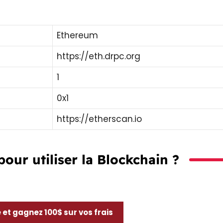
Ethereum
https://eth.drpc.org
1
0x1
https://etherscan.io
ur utiliser la Blockchain ?
e et gagnez 100$ sur vos frais