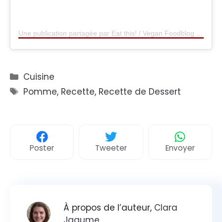
Une publication partagée par Eat this! / Vegan Foodblog (@eatthisorg)
Catégories
Cuisine
Étiquettes
Pomme
,
Recette
,
Recette de Dessert
Poster
Tweeter
Envoyer
À propos de l’auteur,
Clara
Jaqume