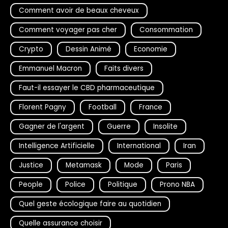
Comment avoir de beaux cheveux
Comment voyager pas cher
Consommation
Crypto
Dessin Animé
Economie
Emmanuel Macron
Faits divers
Faut-il essayer le CBD pharmaceutique
Florent Pagny
Football
France
Gagner de l'argent
Guerre
Insolite
Intelligence Artificielle
International
Iran
Justice
Metamask
Mode
Paris
People
Police
Politique
Prono NBA
Quel geste écologique faire au quotidien
Quelle assurance choisir