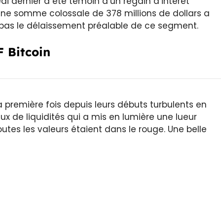
edi dernier a été témoin d’un regain d’intérêt
 Une somme colossale de 378 millions de dollars a
 bas le délaissement préalable de ce segment.
 Bitcoin
 première fois depuis leurs débuts turbulents en
lux de liquidités qui a mis en lumière une lueur
outes les valeurs étaient dans le rouge. Une belle