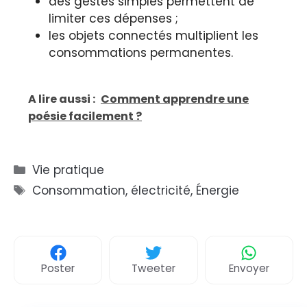
des gestes simples permettent de
limiter ces dépenses ;
les objets connectés multiplient les
consommations permanentes.
A lire aussi :
Comment apprendre une
poésie facilement ?
Catégories
Vie pratique
Étiquettes
Consommation
,
électricité
,
Énergie
Poster
Tweeter
Envoyer