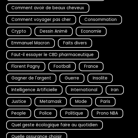
Comment avoir de beaux cheveux
Comment voyager pas cher
Consommation
Crypto
Dessin Animé
Economie
Emmanuel Macron
Faits divers
Faut-il essayer le CBD pharmaceutique
Florent Pagny
Football
France
Gagner de l'argent
Guerre
Insolite
Intelligence Artificielle
International
Iran
Justice
Metamask
Mode
Paris
People
Police
Politique
Prono NBA
Quel geste écologique faire au quotidien
Quelle assurance choisir