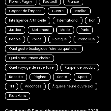
Florent Pagny
Football
France
Gagner de l'argent
Guerre
Insolite
Intelligence Artificielle
International
Iran
Justice
Metamask
Mode
Paris
People
Police
Politique
Prono NBA
Quel geste écologique faire au quotidien
Quelle assurance choisir
Quel voyage de rêve faire
Rappel de produit
Recette
Régime
Santé
Sport
TF1
Vacances
À quelle heure ouvre Lidl
États-Unis
Copyright © Revolutionmagazine.com 2026