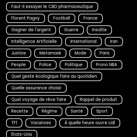
Faut-il essayer le CBD pharmaceutique
Florent Pagny
Football
France
Gagner de l'argent
Guerre
Insolite
Intelligence Artificielle
International
Iran
Justice
Metamask
Mode
Paris
People
Police
Politique
Prono NBA
Quel geste écologique faire au quotidien
Quelle assurance choisir
Quel voyage de rêve faire
Rappel de produit
Recette
Régime
Santé
Sport
TF1
Vacances
À quelle heure ouvre Lidl
États-Unis