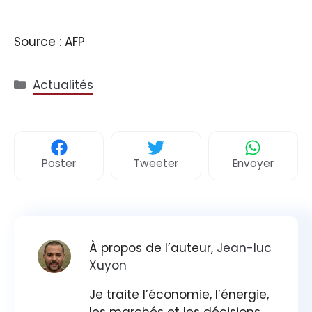
Source : AFP
Catégories
Actualités
Poster
Tweeter
Envoyer
À propos de l’auteur,
Jean-luc
Xuyon
Je traite l’économie, l’énergie,
les marchés et les décisions