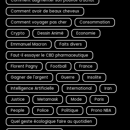
Comment augmenter son pouvoir d'achat
Comment avoir de beaux cheveux
Comment voyager pas cher
Consommation
Crypto
Dessin Animé
Economie
Emmanuel Macron
Faits divers
Faut-il essayer le CBD pharmaceutique
Florent Pagny
Football
France
Gagner de l'argent
Guerre
Insolite
Intelligence Artificielle
International
Iran
Justice
Metamask
Mode
Paris
People
Police
Politique
Prono NBA
Quel geste écologique faire au quotidien