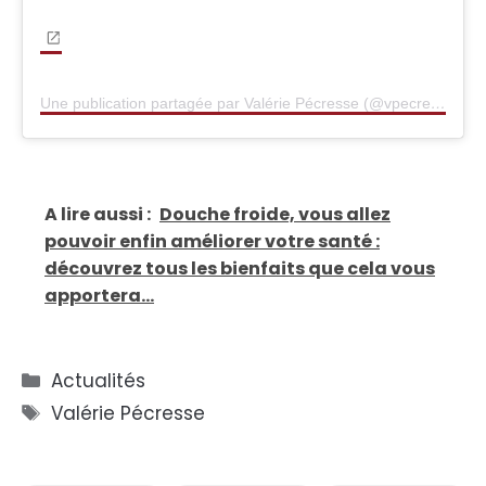
Une publication partagée par Valérie Pécresse (@vpecresse)
A lire aussi :
Douche froide, vous allez
pouvoir enfin améliorer votre santé :
découvrez tous les bienfaits que cela vous
apportera...
Catégories
Actualités
Étiquettes
Valérie Pécresse