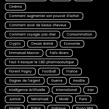
Cinéma
Comment augmenter son pouvoir d'achat
Comment avoir de beaux cheveux
Comment voyager pas cher
Consommation
Crypto
Dessin Animé
Economie
Emmanuel Macron
Faits divers
Faut-il essayer le CBD pharmaceutique
Florent Pagny
Football
France
Gagner de l'argent
Guerre
Insolite
Intelligence Artificielle
International
Iran
Justice
Metamask
Mode
Paris
People
Police
Politique
Prono NBA