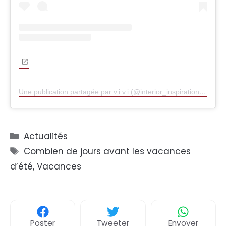
Une publication partagée par v.i.v.i (@interior_inspiration_byvivi)
Catégories
Actualités
Étiquettes
Combien de jours avant les vacances
d’été
,
Vacances
Poster
Tweeter
Envoyer