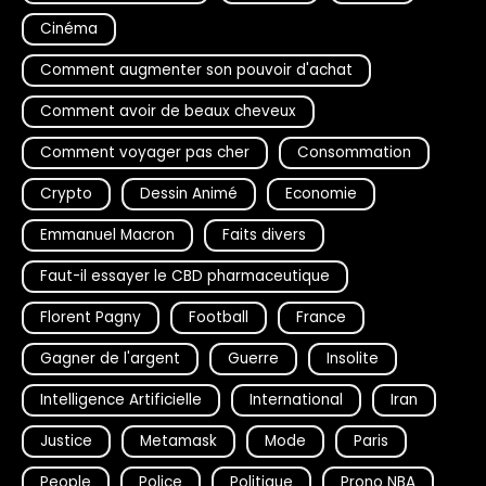
Cinéma
Comment augmenter son pouvoir d'achat
Comment avoir de beaux cheveux
Comment voyager pas cher
Consommation
Crypto
Dessin Animé
Economie
Emmanuel Macron
Faits divers
Faut-il essayer le CBD pharmaceutique
Florent Pagny
Football
France
Gagner de l'argent
Guerre
Insolite
Intelligence Artificielle
International
Iran
Justice
Metamask
Mode
Paris
People
Police
Politique
Prono NBA